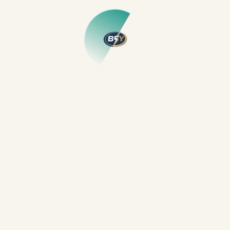
Güçlü cihazların voltaj düşürmesi
Prizden gelen yanık kokusu ve kıvılcım
Her durumda en güvenli adım, en yakın
Ilıca
elektrikçi
ustasından profesyonel yardım almaktır.
Elektrik Tesisat Yenileme:
Ilıca’daki Eski Binalar İçin
Kaçınılmaz Bir Gereksinim
Ilıca Mahallesi’nde 15-20 yıl önce yapılmış olan birçok
yazlık ve apartman, hâlâ ilk kurulan tesisatlarla