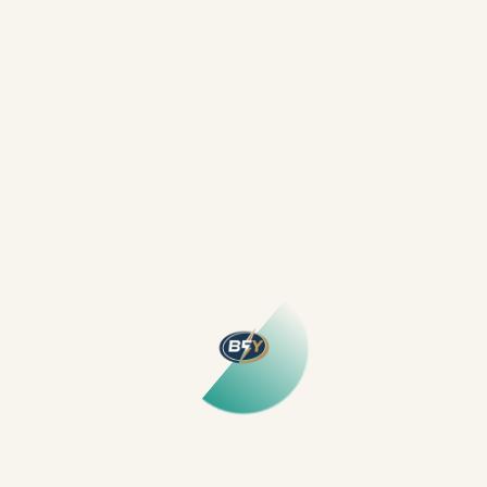
erişim noktalarının konumları çekim kalitesini belirler;
altyapı kabloları için düzenli bir patch panel tercih
edilmesi, ileride eklemeleri kolaylaştırır.
Zayıf Akım, UPS Ve Jeneratör
Uyumları
Ağ, kamera ve alarm gibi zayıf akım sistemleri,
elektrik altyapısıyla dengeli şekilde çalışmalıdır. Kablo
güzergâhlarında paraziti azaltmak için kuvvetli ve
zayıf akım ayrımı gözetilmeli, kesişimlerde 90° kuralı
uygulanmalıdır. Kritik cihazlar için UPS düşünülüyorsa
akü kapasitesi ve otonomi hedefi gerçek kullanım
senaryosuna göre seçilmelidir. Jeneratör devreye
alınacaksa otomatik transfer şalteri mimarisi ve