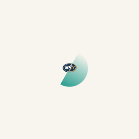
kaliteli malzeme ve zayıf kontak yüzeyinden
kaynaklanır; bu nedenle seçilen ürünlerin kontak
kalitesi, esneme dayanımı ve alev geciktirici özellikleri
dikkate alınmalıdır. Panoda okunaklı etiketleme
yapılması, arıza anında doğru devreye müdahaleyi
hızlandırır. Genel bilgi ve hizmet başlıklarına erişmek
için
elektrik hizmetleri
sayfasını inceleyebilir,
gerektiğinde keşif ve onarım randevusunu
iletişim
bölümünden oluşturabilirsiniz. Sonuç nettir: Isınan ve
koku yapan priz, ertelenecek bir durum değildir.
Sorunu maskelemeden, kök nedenleri gideren bir
onarım yaklaşımıyla hareket edildiğinde hem güvenlik
artar hem de cihaz ömrü uzar. Deneyimli bir ekip
tarafından yapılacak düzenleme, kullanım